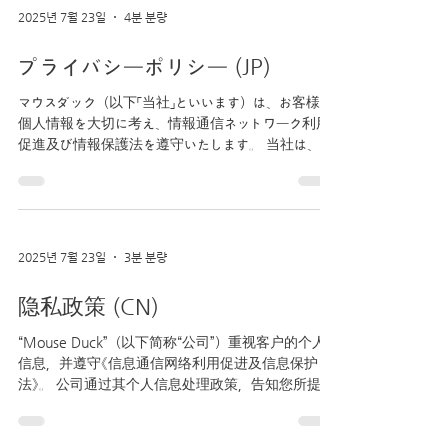
2025년 7월 23일
4분 분량
プライバシーポリシー (JP)
マウスダック（以下「当社」といいます）は、お客様の
個人情報を大切に考え、情報通信ネットワーク利用
促進及び情報保護法を遵守いたします。 当社は、個
人情報の取扱い方針を通じて、ご提供いただいた個
人情報の利用目的や利用方法、個人情報の保護対策
などをお知らせします。 ...
2025년 7월 23일
3분 분량
隐私政策 (CN)
“Mouse Duck”（以下简称“公司”）重视客户的个人
信息，并遵守《信息通信网络利用促进及信息保护
法》。 公司通过其个人信息处理政策，告知您所提供
的个人信息的使用目的和方式，以及正在采取哪些
措施来保护个人信息。 如果公司修改个人信息处理
政策，将通过咖啡馆通知（或个别...