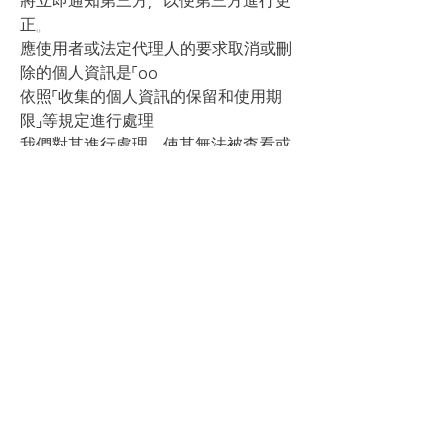
將立即通知第三方，以便第三方進行更
正。
應使用者或法定代理人的要求取消或刪
除的個人資訊是「oo
依照「收集的個人資訊的保留和使用期
限」等規定進行處理
我們對其進行處理，使其無法被查看或
用於其他目的。
■ 個人資訊自動收集裝置的設定、運
用、拒絕等相關事項
我們不經營收集個人資訊的設備，例如
使用網路服務時自動產生的 cookie。
■ 有關個人資訊的公務員服務
為了保護客戶的個人資訊並處理與個人