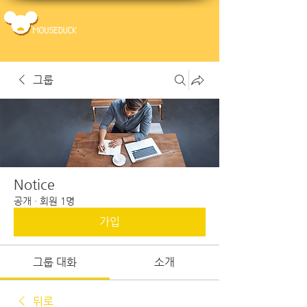
그룹
Notice
공개
·
회원 1명
가입
그룹 대화
소개
뒤로